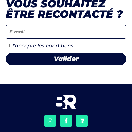
VOUS SOUHAITEZ
ÊTRE RECONTACTÉ ?
J'accepte les conditions
Valider
I
F
L
n
a
i
s
c
n