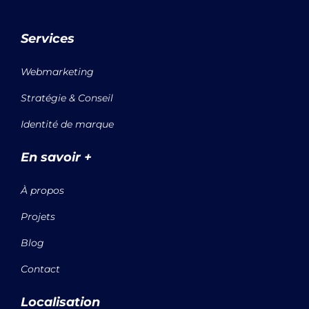
t
e
k
a
b
e
g
o
d
Services
r
o
i
a
k
n
m
-
Webmarketing
f
Stratégie & Conseil
Identité de marque
En savoir +
À propos
Projets
Blog
Contact
Localisation