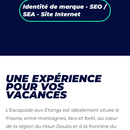
Identité de marque
-
SEO /
SEA
-
Site Internet
UNE EXPÉRIENCE
POUR VOS
VACANCES
L'Escapade aux Étangs est idéalement située à
Frasne, entre montagnes, lacs et forêt, au cœur
de la région du Haut-Doubs et à la frontière du