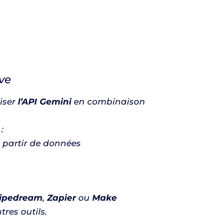
ive
liser
l’API Gemini
en combinaison
:
partir de données
ipedream
,
Zapier
ou
Make
res outils.