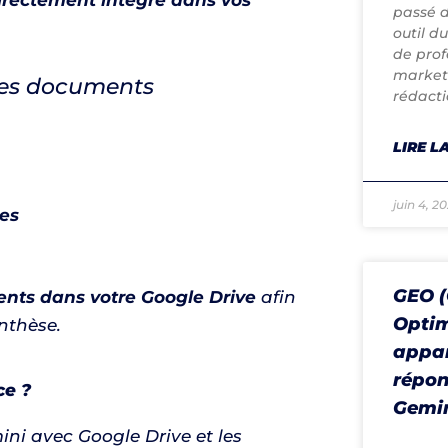
directement intégré dans vos
passé d
outil d
de prof
marketi
des documents
rédacti
LIRE LA
juin 4, 2
des
GEO (
sents dans votre Google Drive
afin
Optim
nthèse.
appar
répon
ce ?
Gemin
mini avec Google Drive et les