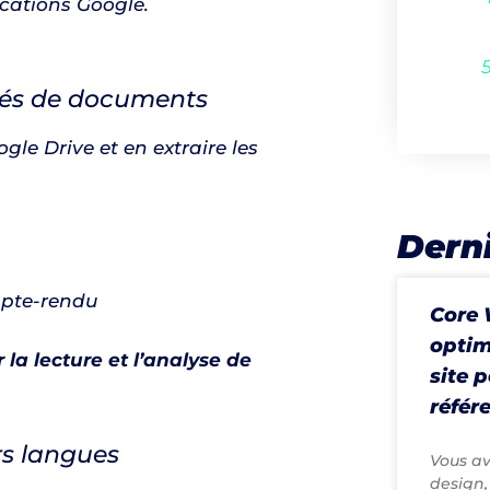
cations Google.
és de documents
le Drive et en extraire les
Derni
ompte-rendu
Core 
optim
la lecture et l’analyse de
site 
référ
rs langues
Vous av
design,