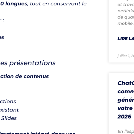
00 langues
, tout en conservant le
et trav
netlink
de quat
 :
mobile.
es
LIRE LA
juillet 1, 
des présentations
ction de contenus
ChatG
comme
génér
uctions
votre
xistant
2026
 Slides
En l’es