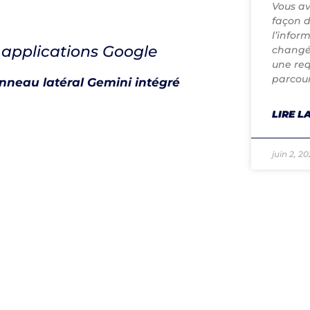
Vous av
façon d
l’infor
s applications Google
changé.
une re
parcour
nneau latéral Gemini intégré
LIRE LA
juin 2, 2