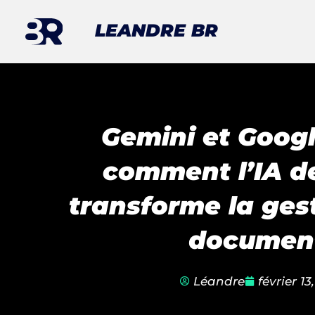
Aller
LEANDRE BR
au
contenu
Gemini et Googl
comment l’IA d
transforme la ges
documen
Léandre
février 13